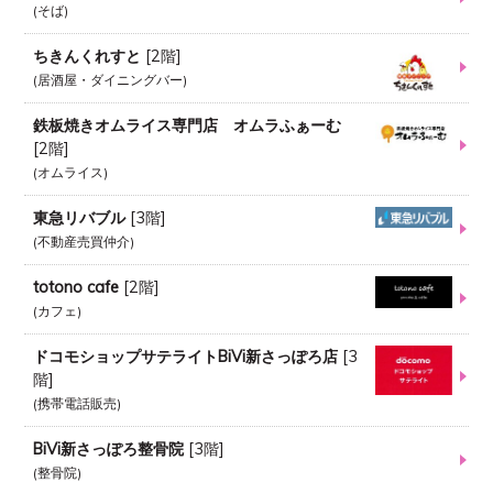
そば
ちきんくれすと
[
2階
]
居酒屋・ダイニングバー
鉄板焼きオムライス専門店 オムラふぁーむ
[
2階
]
オムライス
東急リバブル
[
3階
]
不動産売買仲介
totono cafe
[
2階
]
カフェ
ドコモショップサテライトBiVi新さっぽろ店
[
3
階
]
携帯電話販売
BiVi新さっぽろ整骨院
[
3階
]
整骨院