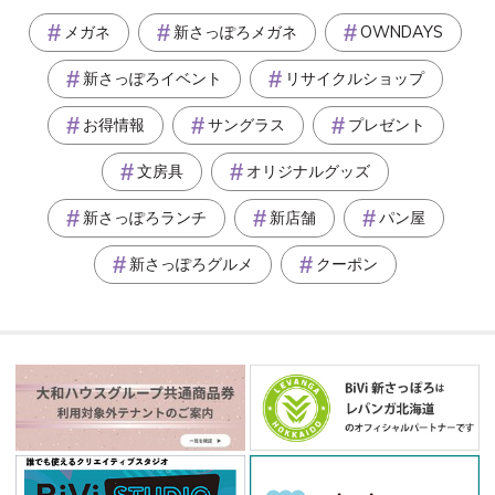
メガネ
新さっぽろメガネ
OWNDAYS
新さっぽろイベント
リサイクルショップ
お得情報
サングラス
プレゼント
文房具
オリジナルグッズ
新さっぽろランチ
新店舗
パン屋
新さっぽろグルメ
クーポン