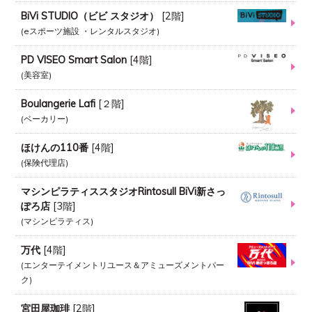
BiVi STUDIO（ビビ スタジオ）
[
2階
]
eスポーツ施設 ・レンタルスタジオ
PD VISEO Smart Salon
[
4階
]
美容室
Boulangerie Lafi
[
２階
]
ベーカリー
ほけんの110番
[
4階
]
保険代理店
マシンピラティススタジオRintosull BiVi新さっ
ぽろ店
[
3階
]
マシンピラティス
万代
[
4階
]
エンターテイメントリユース＆アミューズメントパー
ク
宮田屋珈琲
[
2階
]