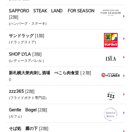
SAPPORO STEAK LAND FOR SEASON
[
2階
]
ハンバーグ・ステーキ
サンドラッグ
[
1階
]
ドラッグストア
SHOP LYLA
[
3階
]
レディースアパレル
新札幌大衆肉刺し酒場 ぺこら肉食堂
[
２階
]
zzz365
[
2階
]
フライドポテト専門店
Gentle Bagel
[
2階
]
カフェ
そば処 霧の下
[
2階
]