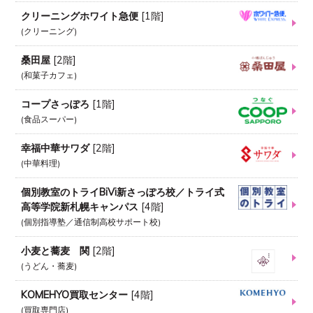
クリーニングホワイト急便
[
1階
]
クリーニング
桑田屋
[
2階
]
和菓子カフェ
コープさっぽろ
[
1階
]
食品スーパー
幸福中華サワダ
[
2階
]
中華料理
個別教室のトライBiVi新さっぽろ校／トライ式
高等学院新札幌キャンパス
[
4階
]
個別指導塾／通信制高校サポート校
小麦と蕎麦 関
[
2階
]
うどん・蕎麦
KOMEHYO買取センター
[
4階
]
買取専門店