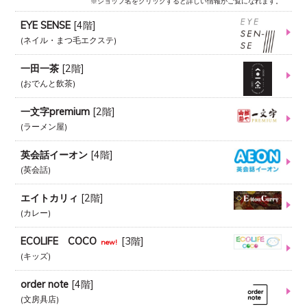
※ショップ名をクリックすると詳しい情報がご覧になれます。
EYE SENSE
[
4階
]
ネイル・まつ毛エクステ
一田一茶
[
2階
]
おでんと飲茶
一文字premium
[
2階
]
ラーメン屋
英会話イーオン
[
4階
]
英会話
エイトカリィ
[
2階
]
カレー
ECOLIFE COCO
[
3階
]
new!
キッズ
order note
[
4階
]
文房具店