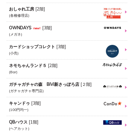
おしゃれ工房
[
2階
]
各種修理店
OWNDAYS
[
3階
]
new!
メガネ
カードショップコレクト
[
3階
]
小売
ネモちゃんランド５
[
2階
]
Bar
ガチャガチャの森 BiVi新さっぽろ店
[
２階
]
ガチャガチャ専門店
キャンドゥ
[
3階
]
100円均一
QBハウス
[
1階
]
ヘアカット