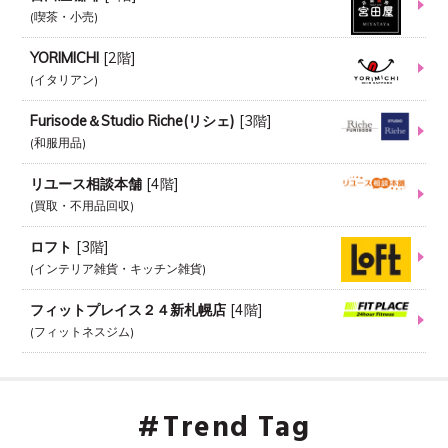
喫茶・小売
YORIMICHI
[
2階
]
イタリアン
Furisode＆Studio Riche(リシェ)
[
3階
]
和服用品
リユース相談本舗
[
4階
]
買取・不用品回収
ロフト
[
3階
]
インテリア雑貨・キッチン雑貨
フィットプレイス２４新札幌店
[
4階
]
フィットネスジム
Trend Tag