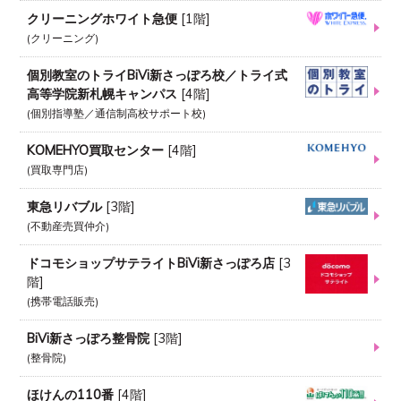
クリーニングホワイト急便
[
1階
]
クリーニング
個別教室のトライBiVi新さっぽろ校／トライ式
高等学院新札幌キャンパス
[
4階
]
個別指導塾／通信制高校サポート校
KOMEHYO買取センター
[
4階
]
買取専門店
東急リバブル
[
3階
]
不動産売買仲介
ドコモショップサテライトBiVi新さっぽろ店
[
3
階
]
携帯電話販売
BiVi新さっぽろ整骨院
[
3階
]
整骨院
ほけんの110番
[
4階
]