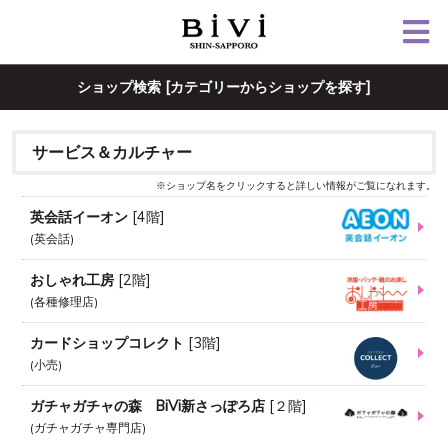
ショップ検索 [カテゴリーからショップを探す]
サービス＆カルチャー
※ショップ名をクリックすると詳しい情報がご覧になれます。
英会話イーオン
[
4階
]
英会話
おしゃれ工房
[
2階
]
各種修理店
カードショップコレクト
[
3階
]
小売
ガチャガチャの森 BiVi新さっぽろ店
[
２階
]
ガチャガチャ専門店