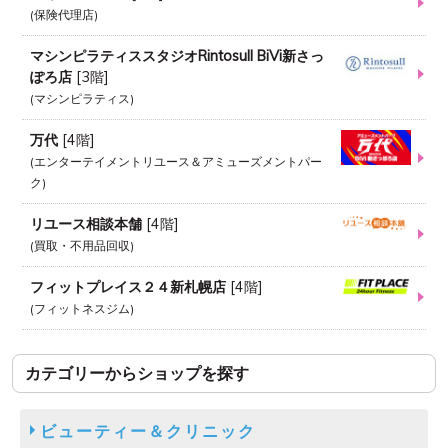
保険代理店
マシンピラティススタジオRintosull BiVi新さっ
ぽろ店
[
3階
]
マシンピラティス
万代
[
4階
]
エンターテイメントリユース＆アミューズメントパー
ク
リユース相談本舗
[
4階
]
買取・不用品回収
フィットプレイス２４新札幌店
[
4階
]
フィットネスジム
カテゴリーからショップを探す
ビューティー＆クリニック