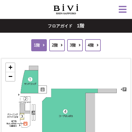
1階
フロアガイド
1階
2階
3階
4階
+
−