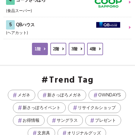
4
コープさっぽろ
食品スーパー
5
QBハウス
ヘアカット
1階
2階
3階
4階
Trend Tag
メガネ
新さっぽろメガネ
OWNDAYS
新さっぽろイベント
リサイクルショップ
お得情報
サングラス
プレゼント
文房具
オリジナルグッズ