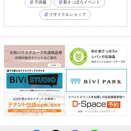
子供服
新さっぽろイベント
リサイクルショップ