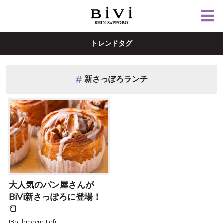
トレンドタグ
新さっぽろランチ
大人気のパン屋さんが
BiVi新さっぽろに登場！
🍞
[Boulangerie Lafi]