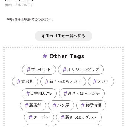
掲載日：2026-07-09
※表示価格は掲載日時点の価格です。
Trend Tag一覧へ戻る
Other Tags
プレゼント
オリジナルグッズ
文房具
新さっぽろメガネ
メガネ
OWNDAYS
新さっぽろランチ
新店舗
パン屋
お得情報
クーポン
新さっぽろグルメ