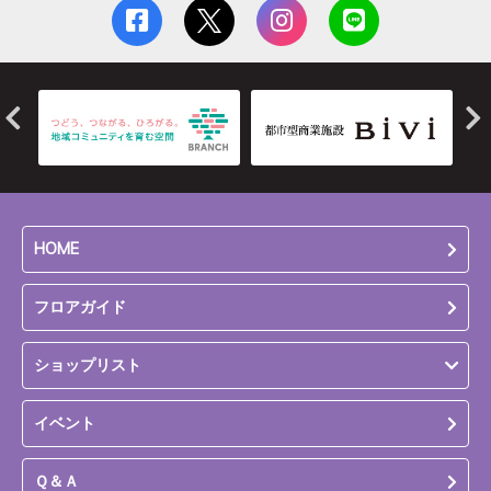
HOME
フロアガイド
ショップリスト
イベント
Ｑ＆Ａ