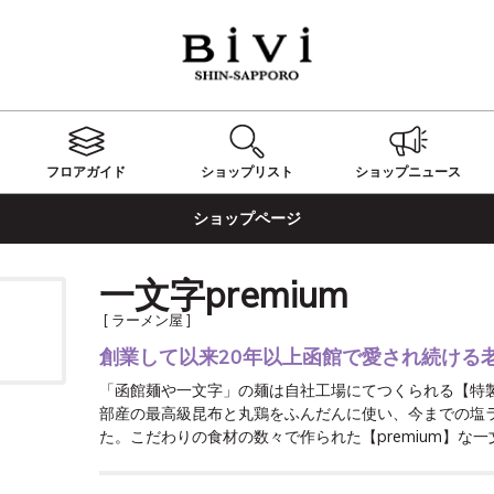
フロアガイド
ショップ
リスト
ショップ
ニュース
ショップページ
一文字premium
[ ラーメン屋 ]
創業して以来20年以上函館で愛され続ける
「函館麺や一文字」の麺は自社工場にてつくられる【特
部産の最高級昆布と丸鶏をふんだんに使い、今までの塩
た。こだわりの食材の数々で作られた【premium】な