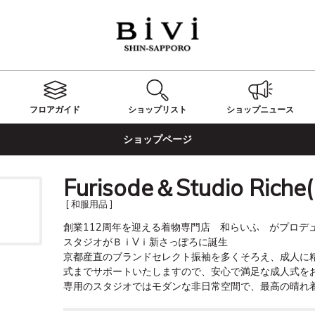
フロアガイド
ショップ
リスト
ショップ
ニュース
ショップページ
Furisode＆Studio Rich
[ 和服用品 ]
創業112周年を迎える着物専門店　和らいふ　がプロデ
スタジオがＢｉVｉ新さっぽろに誕生

京都産直のブランドセレクト振袖を多くそろえ、成人に
式までサポートいたしますので、安心で満足な成人式をお
専用のスタジオではモダンな非日常空間で、最高の晴れ