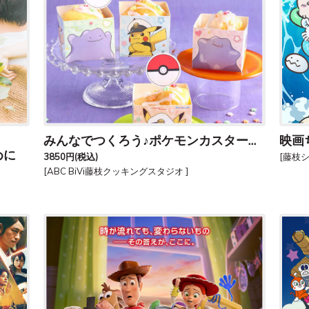
みんなでつくろう♪ポケモンカスタードプリンマフィン
映画
めに
3850円
(税込)
[藤枝
[ABC BiVi藤枝クッキングスタジオ ]