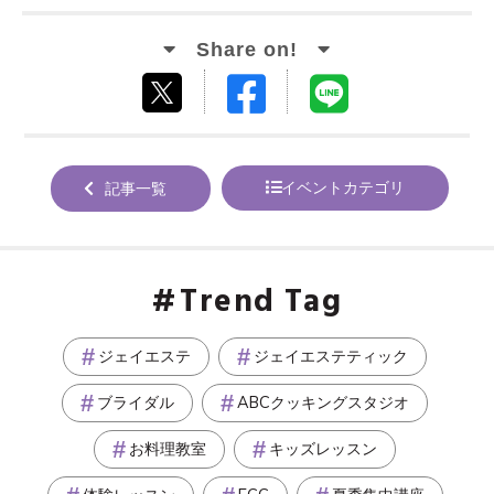
Facebook
LINE
tweet
でシ
で送
する
ェア
る
イベントカテゴリ
記事一覧
する
Trend Tag
ジェイエステ
ジェイエステティック
ブライダル
ABCクッキングスタジオ
お料理教室
キッズレッスン