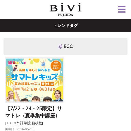
トレンドタグ
ECC
【7/22・24・25限定】サ
マトレ（夏季集中講座）
[ＥＣＣ外語学院 藤枝校]
掲載日：2026-05-15