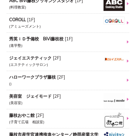
ABC BiVi藤枝クッキングスタジオ
[
1F
]
料理教室
COROLL
[
1F
]
アミューズメント
秀英ｉＤ予備校 BiVi藤枝校
[
1F
]
進学塾
ジェイエステティック
[
2F
]
エステティックサロン
ハローワークプラザ藤枝
[
2F
]
美容室 ジェイモード
[
2F
]
美容室
藤枝おやこ館
[
2F
]
子育て広場 相談室
藤枝市産学官連携推進センター／静岡産業大学