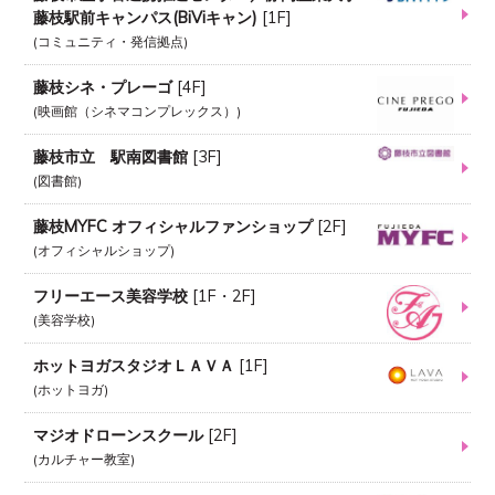
藤枝駅前キャンパス(BiViキャン)
[
1F
]
コミュニティ・発信拠点
藤枝シネ・プレーゴ
[
4F
]
映画館（シネマコンプレックス）
藤枝市立 駅南図書館
[
3F
]
図書館
藤枝MYFC オフィシャルファンショップ
[
2F
]
オフィシャルショップ
フリーエース美容学校
[
1F・2F
]
美容学校
ホットヨガスタジオＬＡＶＡ
[
1F
]
ホットヨガ
マジオドローンスクール
[
2F
]
カルチャー教室