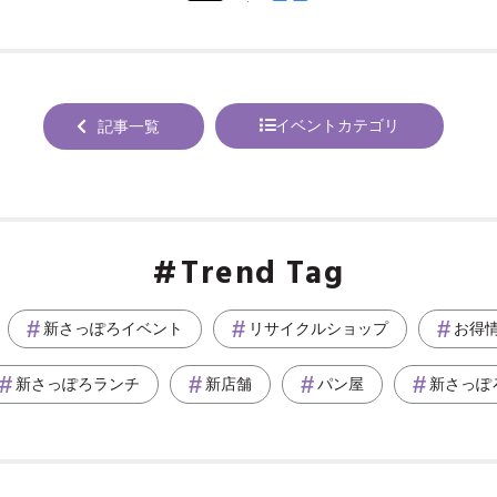
tweet
でシ
する
ェア
する
イベントカテゴリ
記事一覧
Trend Tag
新さっぽろイベント
リサイクルショップ
お得
新さっぽろランチ
新店舗
パン屋
新さっぽ