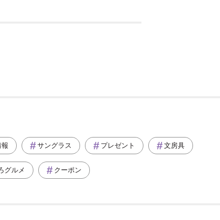
情報
サングラス
プレゼント
文房具
ろグルメ
クーポン