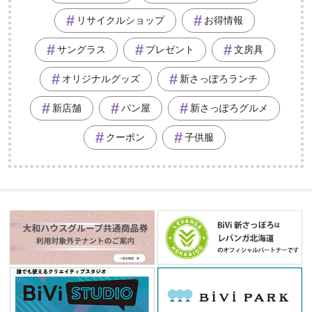
リサイクルショップ
お得情報
サングラス
プレゼント
文房具
オリジナルグッズ
新さっぽろランチ
新店舗
パン屋
新さっぽろグルメ
クーポン
子供服