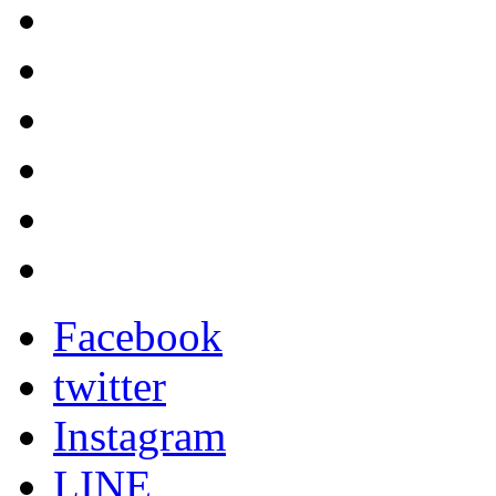
Facebook
twitter
Instagram
LINE