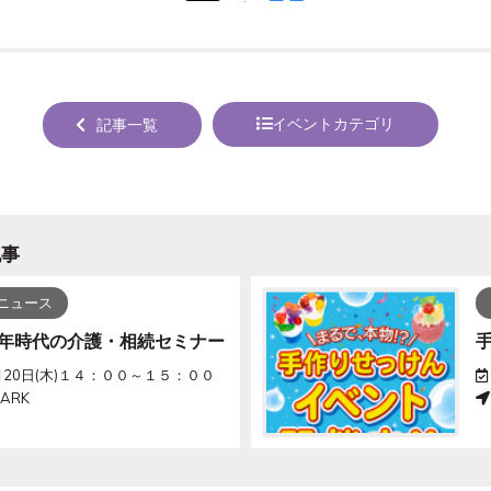
tweet
でシ
する
ェア
する
イベントカテゴリ
記事一覧
記事
ニュース
年時代の介護・相続セミナー
月20日(木)１４：００～１５：００
PARK