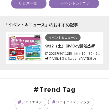
する
ェア
る
イベントカテゴリ
記事一覧
する
「
イベント＆ニュース
」のおすすめ記事
イベント＆ニュース
9/12（土）BiViDay開催🎪🌈
2026年9月12日（土）10：30～15：00
BiVi藤枝前道路およびBiVi藤枝内
Trend Tag
ジェイエステ
ジェイエステティック