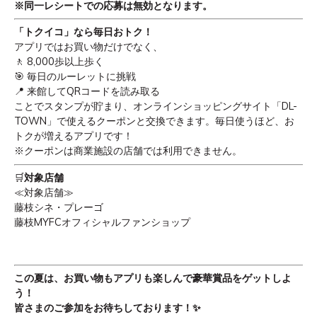
※同一レシートでの応募は無効となります。
「トクイコ」なら毎日おトク！
アプリではお買い物だけでなく、
🚶
8,000
歩以上歩く
🎯
毎日のルーレットに挑戦
📍
来館して
QR
コードを読み取る
ことでスタンプが貯まり、オンラインショッピングサイト「
DL-
TOWN
」で使えるクーポンと交換できます。毎日使うほど、お
トクが増えるアプリです！
※クーポンは商業施設の店舗では利用できません。
🛒
対象店舗
≪対象店舗≫
藤枝シネ・プレーゴ
藤枝
MYFC
オフィシャルファンショップ
この夏は、お買い物もアプリも楽しんで豪華賞品をゲットしよ
う！
皆さまのご参加をお待ちしております！
✨