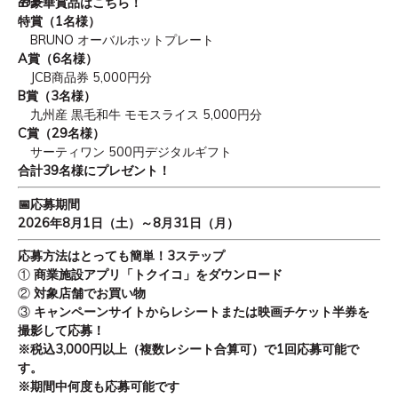
🎁
豪華賞品はこちら！
特賞（
1
名様）
BRUNO
オーバルホットプレート
A
賞（
6
名様）
JCB
商品券
5,000
円分
B
賞（
3
名様）
九州産 黒毛和牛 モモスライス
5,000
円分
C
賞（
29
名様）
サーティワン
500
円デジタルギフト
合計
39
名様にプレゼント！
📅
応募期間
2026
年
8
月
1
日（土）～
8
月
31
日（月）
応募方法はとっても簡単！
3
ステップ
①
商業施設アプリ「トクイコ」をダウンロード
②
対象店舗でお買い物
③
キャンペーンサイトからレシートまたは映画チケット半券を
撮影して応募！
※税込
3,000
円以上（複数レシート合算可）で
1
回応募可能で
す。
※期間中何度も応募可能です