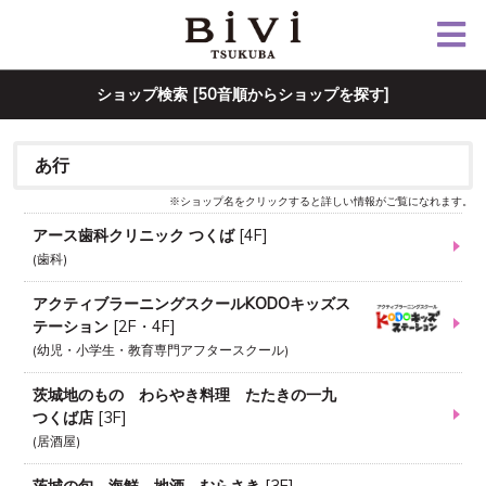
ショップ検索 [50音順からショップを探す]
あ行
※ショップ名をクリックすると詳しい情報がご覧になれます。
アース歯科クリニック つくば
[
4F
]
歯科
アクティブラーニングスクールKODOキッズス
テーション
[
2F・4F
]
幼児・小学生・教育専門アフタースクール
茨城地のもの わらやき料理 たたきの一九
つくば店
[
3F
]
居酒屋