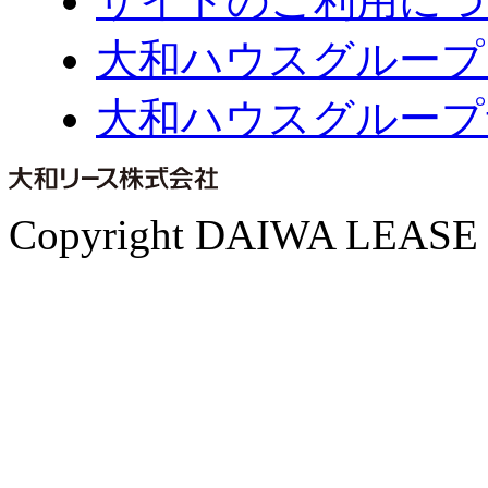
サイトのご利用につ
大和ハウスグループ
大和ハウスグループ
Copyright DAIWA LEASE CO