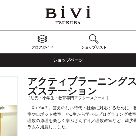
フロアガイド
ショップ
リスト
ショップページ
アクティブラーニングス
ズステーション
[ 幼児・小学生・教育専門アフタースクール ]
「X＋Y=？」答えのない時代・社会に対応するために、教
室やロボット教室、小1生から学べるプログラミング教
理数の原理を楽しく学ぶさんすう／理数教室など、幼少
ラムを用意しました。