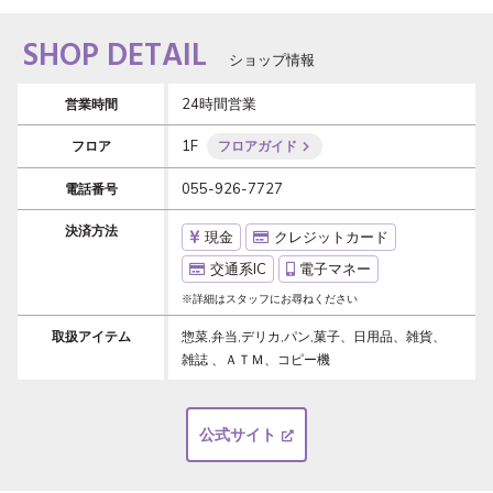
SHOP DETAIL
ショップ情報
24時間営業
営業時間
1F
フロア
フロアガイド
055-926-7727
電話番号
決済方法
現金
クレジットカード
交通系IC
電子マネー
※詳細はスタッフにお尋ねください
取扱アイテム
惣菜,弁当,デリカ,パン,菓子、日用品、雑貨、
雑誌 、ＡＴＭ、コピー機
公式サイト