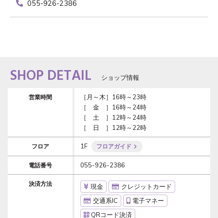
055-926-2386
SHOP DETAIL
ショップ情報
［月～木］16時～23時

営業時間
［　金　］16時～24時

［　土　］12時～24時

［　日　］12時～22時
1F
フロア
フロアガイド
055-926-2386
電話番号
決済方法
現金
クレジットカード
交通系IC
電子マネー
QRコード決済