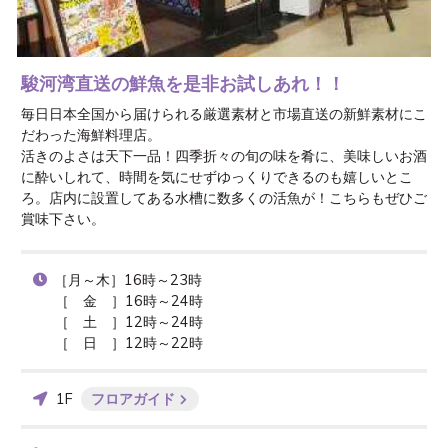
駿河湾直送の鮮魚を是非お試しあれ！！
毎日日本全国から届けられる厳選素材と市場直送の新鮮素材にこ
だわった海鮮料理店。

活きのよさは天下一品！四季折々の旬の味を肴に、美味しいお酒
に酔いしれて、時間を気にせずゆっくりできるのも嬉しいとこ
ろ。店内に設置してある水槽に数多くの活魚が！こちらもぜひご
賞味下さい。
［月～木］16時～23時

［　金　］16時～24時

［　土　］12時～24時

［　日　］12時～22時
1F
フロアガイド