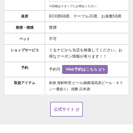
※詳細はスタッフにお尋ねください
BOX席68席、テーブル20席、お座敷58席
座席
禁煙
禁煙・喫煙
不可
ペット
ぐるナビから当店を検索してください。お
ショップサービス
得なクーポン情報が有ります！！
予約
予約可
Web予約はこちら
取扱アイテム
刺身,海鮮料理,ビール(御殿場高原ビール・キリ
ン一番絞り）,焼酎,日本酒
公式サイト