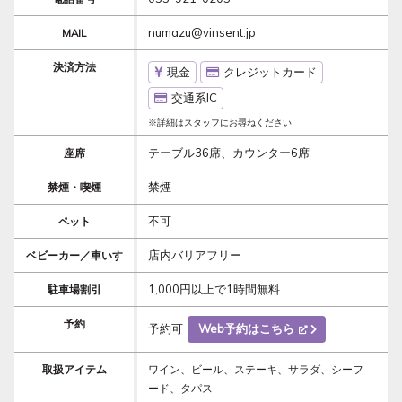
numazu@vinsent.jp
MAIL
決済方法
現金
クレジットカード
交通系IC
※詳細はスタッフにお尋ねください
テーブル36席、カウンター6席
座席
禁煙
禁煙・喫煙
不可
ペット
店内バリアフリー
ベビーカー／車いす
1,000円以上で1時間無料
駐車場割引
予約
予約可
Web予約はこちら
取扱アイテム
ワイン、ビール、ステーキ、サラダ、シーフ
ード、タパス