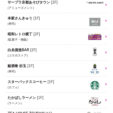
サープラ京都あそびタウン
[
2F
]
アミューズメント
本家さんきゅう
[
1F
]
寿司
昭和レトロ横丁
[
2F
]
駄菓子・物販
白糸酒造BAR
[
2F
]
コラボストア
鮨酒肴 杉玉
[
1F
]
寿司
スターバックスコーヒー
[
1F
]
カフェ
たかばしラーメン
[
1F
]
ラーメン