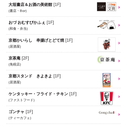
大垣書店＆お酒の美術館
[
1F
]
書店・Bar
おづ おむすびかふぇ
[
1F
]
和食・弁当
京都かいらし 串揚げとどて焼
[
1F
]
居酒屋
京茶庵
[
2F
]
免税店
京都スタンド きよきよ
[
1F
]
居酒屋
ケンタッキー・フライド・チキン
[
1F
]
ファストフード
ゴンチャ
[
1F
]
ティーカフェ