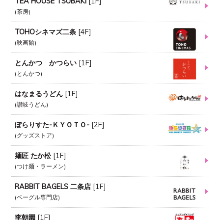
TEA HOUSE TSUBAKI
[
1F
]
茶房
TOHOシネマズ二条
[
4F
]
映画館
とんかつ かつらい
[
1F
]
とんかつ
はなまるうどん
[
1F
]
讃岐うどん
ぽらりすた-ＫＹＯＴＯ-
[
2F
]
グッズストア
麺匠 たか松
[
1F
]
つけ麺・ラーメン
RABBIT BAGELS 二条店
[
1F
]
ベーグル専門店
李朝園
[
1F
]