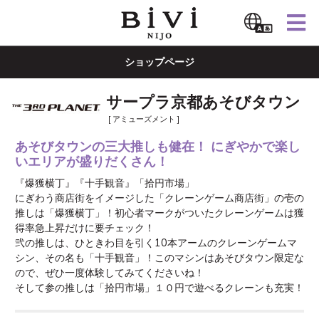
ショップページ
サープラ京都あそびタウン
[ アミューズメント ]
あそびタウンの三大推しも健在！ にぎやかで楽し
いエリアが盛りだくさん！
『爆獲横丁』『十手観音』「拾円市場」

にぎわう商店街をイメージした「クレーンゲーム商店街」の壱の
推しは「爆獲横丁」！初心者マークがついたクレーンゲームは獲
得率急上昇だけに要チェック！

弐の推しは、ひときわ目を引く10本アームのクレーンゲームマ
シン、その名も「十手観音」！このマシンはあそびタウン限定な
ので、ぜひ一度体験してみてくださいね！ 

そして参の推しは「拾円市場」１０円で遊べるクレーンも充実！