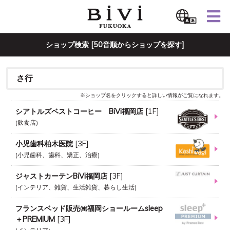
ショップ検索 [50音順からショップを探す]
さ行
※ショップ名をクリックすると詳しい情報がご覧になれます。
シアトルズベストコーヒー BiVi福岡店
[
1F
]
飲食店
小児歯科柏木医院
[
3F
]
小児歯科、歯科、矯正、治療
ジャストカーテンBiVi福岡店
[
3F
]
インテリア、雑貨、生活雑貨、暮らし生活
フランスベッド販売㈱福岡ショールームsleep
＋PREMIUM
[
3F
]