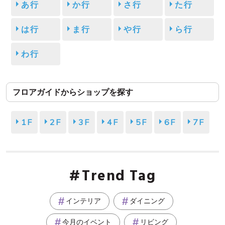
あ行
か行
さ行
た行
は行
ま行
や行
ら行
わ行
フロアガイドからショップを探す
1F
2F
3F
4F
5F
6F
7F
Trend Tag
インテリア
ダイニング
今月のイベント
リビング