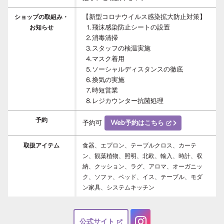
【新型コロナウイルス感染拡大防止対策】

ショップの取組み・
  ⒈飛沫感染防止シートの設置

お知らせ
  ⒉消毒清掃

  ⒊スタッフの検温実施

  ⒋マスク着用

  ⒌ソーシャルディスタンスの徹底

  ⒍換気の実施

  ⒎時短営業

  ⒏レジカウンター抗菌処理
予約
予約可
Web予約はこちら
取扱アイテム
食器、エプロン、テーブルクロス、カーテ
ン、観葉植物、照明、北欧、輸入、時計、収
納、クッション、ラグ、アロマ、オーガニッ
ク、ソファ、ベッド、イス、テーブル、モダ
ン家具、システムキッチン
公式サイト