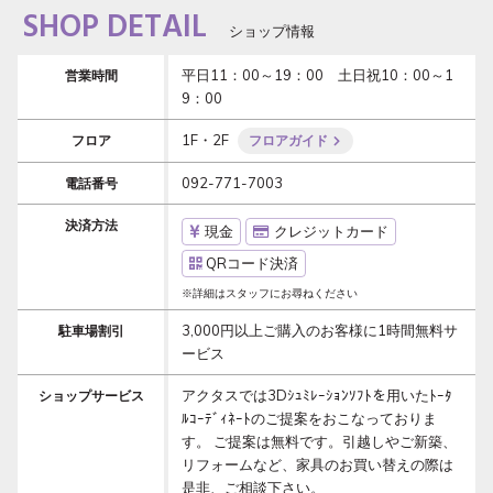
SHOP DETAIL
ショップ情報
平日11：00～19：00　土日祝10：00～1
営業時間
9：00 
1F・2F
フロア
フロアガイド
092-771-7003
電話番号
決済方法
現金
クレジットカード
QRコード決済
※詳細はスタッフにお尋ねください
3,000円以上ご購入のお客様に1時間無料サ
駐車場割引
ービス
アクタスでは3Dｼｭﾐﾚｰｼｮﾝｿﾌﾄを用いたﾄｰﾀ
ショップサービス
ﾙｺｰﾃﾞｨﾈｰﾄのご提案をおこなっておりま
す。 ご提案は無料です。引越しやご新築、
リフォームなど、家具のお買い替えの際は
是非、ご相談下さい。