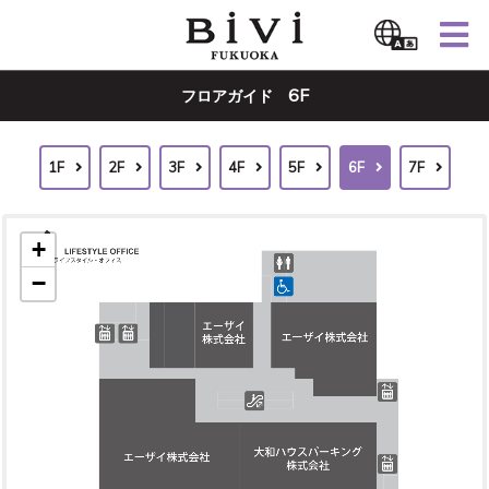
6F
フロアガイド
1F
2F
3F
4F
5F
6F
7F
+
−