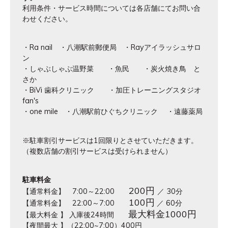
利用条件・サービス時間については各店舗にてお問い合
わせください。
・Ra nail ・八潮駅前郵便局 ・Rayアイラッシュサロ
ン
・しゃぶしゃぶ温野菜 ・魚民 ・炭火焼き鳥 と
さか
・BiVi 歯科クリニック ・加圧トレーニングスタジオ
fan's
・one mile ・八潮駅前ひぐちクリニック ・遠藤薬局
※駐車割引サービスは1回限りとさせていただきます。
（複数店舗の割引サービスは受けられません）
駐車料金
200円
【通常料金】 7:00～22:00
／ 30分
100円
【通常料金】 22:00～7:00
／ 60分
最大料金1000円
【最大料金 】 入庫後24時間
【夜間最大 】（22:00~7:00）400円