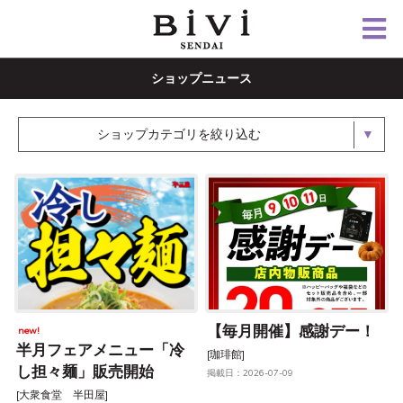
ショップニュース
ショップカテゴリを絞り込む
【毎月開催】感謝デー！
new!
半月フェアメニュー「冷
[珈琲館]
し担々麺」販売開始
掲載日：2026-07-09
[大衆食堂 半田屋]