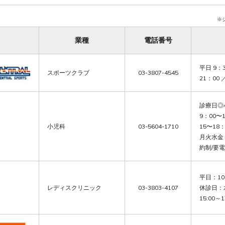
※
業種
電話番号
平日 9：
スポーツクラブ
03-3807-4545
21：0
診療日◎
9：00〜
小児科
03-5604-1710
15〜18
月火水金 
約制/要
平日：10:0
レディスクリニック
03-3803-4107
休診日：
15:00