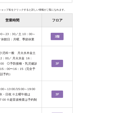
ショップ名をクリックすると詳しい情報がご覧になれます。
営業時間
フロア
30～23：30／土 10：00～
3階
0 ／休館日：月曜、季節休業
小児科一般　月火水木金土  
12：00／ 月火水金  16：
：00　◎予防接種・乳児健診 
3F
15：00〜16：15（完全予
電話予約）
0～13:00 /15:00～19:00 
水・日祝 ※土曜午後は
3F
～17:00 ※超音波検査は予約制