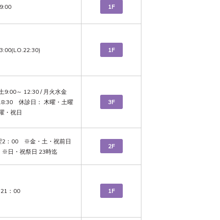
9:00
1F
:00(LO.22:30)
1F
:00～ 12:30 / 月火水金
～ 18:30　休診日： 木曜・土曜
3F
曜・祝日
～翌2：00　※金・土・祝前日 
2F
　※日・祝祭日 23時迄
21：00
1F