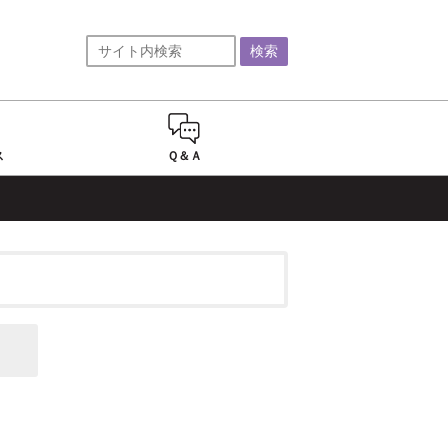
ス
Ｑ＆Ａ