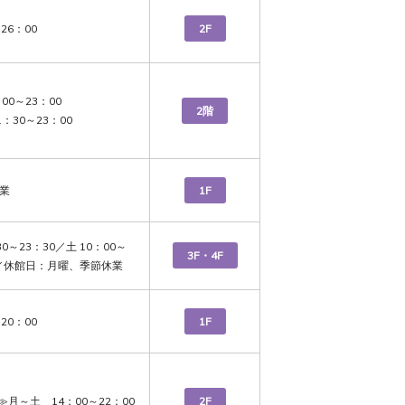
26：00
2F
00～23：00

2階
1：30～23：00
営業
1F
30～23：30／土 10：00～
3F・4F
0 ／休館日：月曜、季節休業
20：00
1F
月～土　14：00～22：00
2F