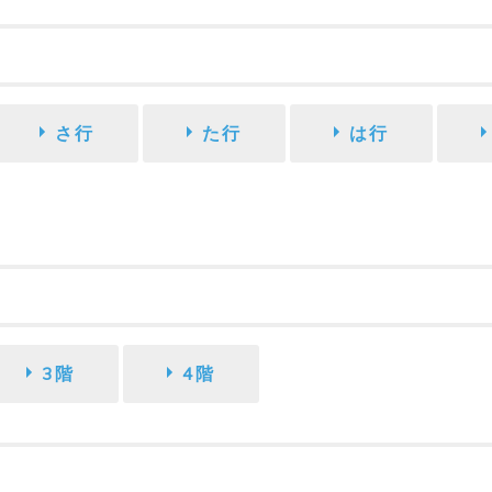
さ行
た行
は行
3階
4階