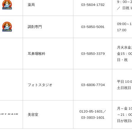
9：00～
薬局
03-5604-1782
／  日祝 
09:00～
調剤専門
03-5850-5091
17:00
月火水金土
耳鼻咽喉科
03-5850-3379
金15：0
日・祝
平日 10:0
フォトスタジオ
03-6806-7704
土日祝日 1
月～金 1
0120-85-1601／
美容室
～21：0
03-3803-1601
日が祝日