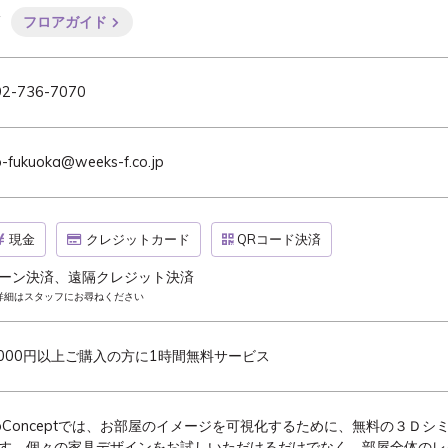
F
フロアガイド
92-736-7070
-fukuoka@weeks-f.co.jp
現金
クレジットカード
QRコード決済
ーン決済、遠隔クレジット決済
詳細はスタッフにお尋ねください
,000円以上ご購入の方に1時間無料サービス
oConceptでは、お部屋のイメージを可視化するために、無料の３Ｄ
す。個々の家具デザインをお試しいただけるだけでなく、部屋全体のレ