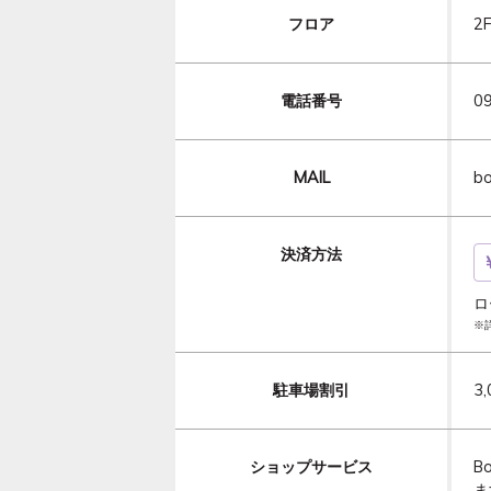
フロア
2
電話番号
0
MAIL
bo
決済方法
ロ
※
駐車場割引
3
ショップサービス
B
ま