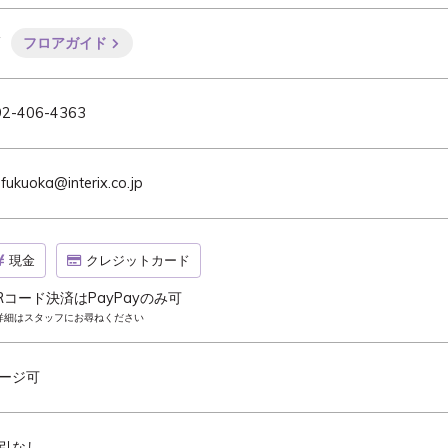
F
フロアガイド
92-406-4363
-fukuoka@interix.co.jp
現金
クレジットカード
Rコード決済はPayPayのみ可
詳細はスタッフにお尋ねください
ージ可
引なし