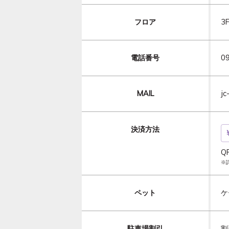
フロア
3
電話番号
0
MAIL
jc
決済方法
Q
※
ペット
ケ
駐車場割引
割