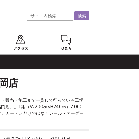
アクセス
Ｑ＆Ａ
福岡店
製造・販売・施工まで一貫して行っている工場
店」。1組（W200㎝×H240㎝）7,000
格設定。カーテンだけではなくレール・オーダー
 　（最終受付 18：00）　水曜店休日