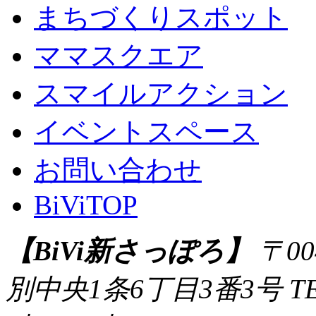
まちづくりスポット
ママスクエア
スマイルアクション
イベントスペース
お問い合わせ
BiViTOP
【BiVi新さっぽろ】
〒00
別中央1条6丁目3番3号
T