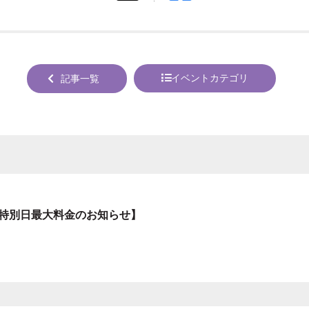
tweet
でシ
する
ェア
する
イベントカテゴリ
記事一覧
特別日最大料金のお知らせ】